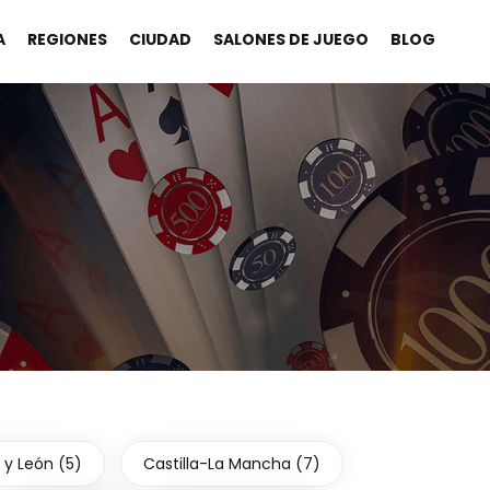
A
REGIONES
CIUDAD
SALONES DE JUEGO
BLOG
a y León (5)
Castilla-La Mancha (7)