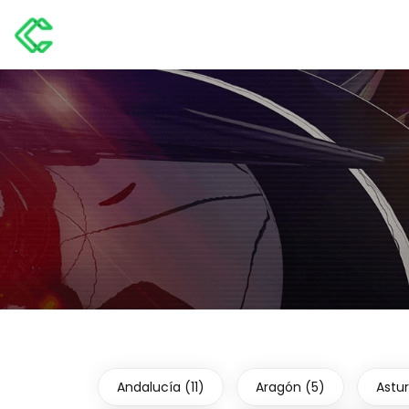
Andalucía (11)
Aragón (5)
Astur