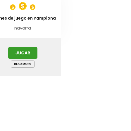
nes de juego en Pamplona
navarra
JUGAR
READ MORE