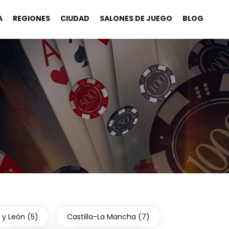
A
REGIONES
CIUDAD
SALONES DE JUEGO
BLOG
a y León (5)
Castilla-La Mancha (7)