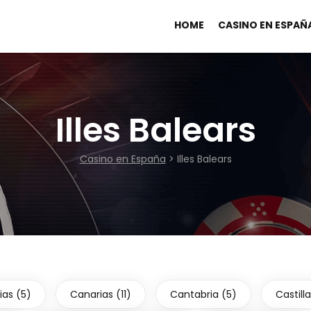
HOME
CASINO EN ESPAÑ
Illes Balears
Casino en España
>
Illes Balears
ias (5)
Canarias (11)
Cantabria (5)
Castill