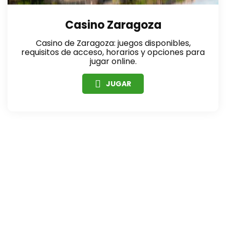
Casino Zaragoza
Casino de Zaragoza: juegos disponibles,
requisitos de acceso, horarios y opciones para
jugar online.
JUGAR