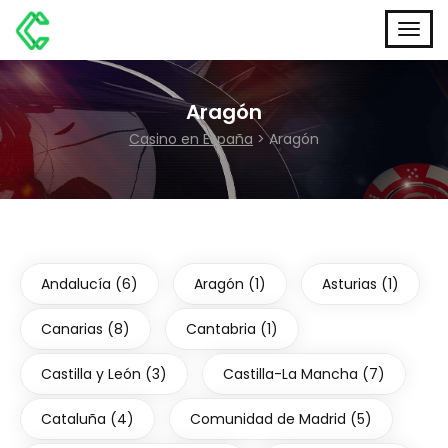
Aragón
Casino en España
>
Aragón
Andalucía (6)
Aragón (1)
Asturias (1)
Canarias (8)
Cantabria (1)
Castilla y León (3)
Castilla-La Mancha (7)
Cataluña (4)
Comunidad de Madrid (5)