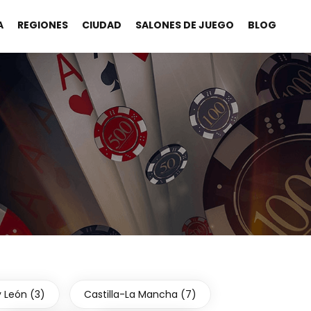
A
REGIONES
CIUDAD
SALONES DE JUEGO
BLOG
y León (3)
Castilla-La Mancha (7)