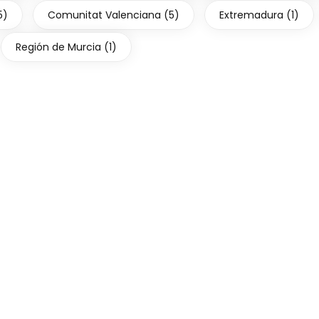
5)
Comunitat Valenciana (5)
Extremadura (1)
Región de Murcia (1)