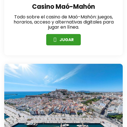
Casino Maó-Mahón
Todo sobre el casino de Maó-Mahón: juegos,
horarios, acceso y alternativas digitales para
jugar en línea.
JUGAR