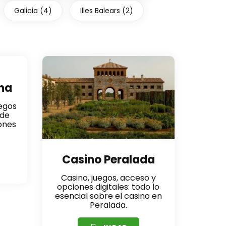
Galicia (4)
Illes Balears (2)
na
uegos
 de
ones
Casino Peralada
Casino, juegos, acceso y
opciones digitales: todo lo
esencial sobre el casino en
Peralada.