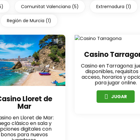
5)
Comunitat Valenciana (5)
Extremadura (1)
Región de Murcia (1)
Casino Tarrago
Casino en Tarragona: j
disponibles, requisitos
acceso, horarios y opci
para jugar online.
JUGAR
asino Lloret de
Mar
sino en Lloret de Mar:
uego clásico en sala y
pciones digitales con
bonos para nuevos