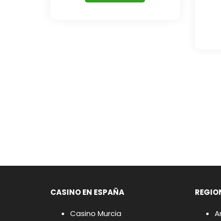
CASINO EN ESPAÑA
REGIO
Casino Murcia
A