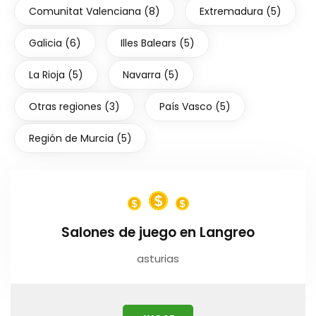
Comunitat Valenciana (8)
Extremadura (5)
Galicia (6)
Illes Balears (5)
La Rioja (5)
Navarra (5)
Otras regiones (3)
País Vasco (5)
Región de Murcia (5)
Salones de juego en Langreo
asturias