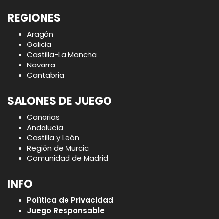
REGIONES
Aragón
Galicia
Castilla-La Mancha
Navarra
Cantabria
SALONES DE JUEGO
Canarias
Andalucía
Castilla y León
Región de Murcia
Comunidad de Madrid
INFO
Política de Privacidad
Juego Responsable