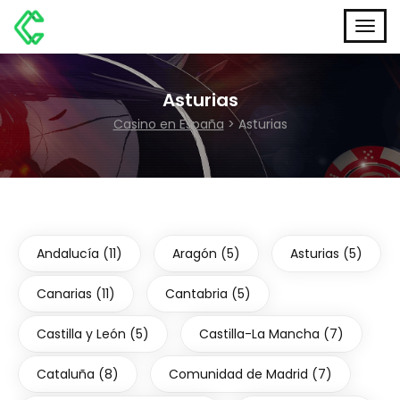
Asturias
Casino en España
>
Asturias
Andalucía (11)
Aragón (5)
Asturias (5)
Canarias (11)
Cantabria (5)
Castilla y León (5)
Castilla-La Mancha (7)
Cataluña (8)
Comunidad de Madrid (7)