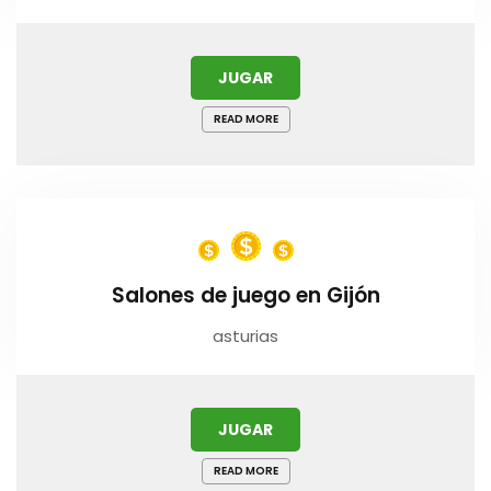
JUGAR
READ MORE
Salones de juego en Gijón
asturias
JUGAR
READ MORE