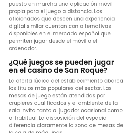
puesto en marcha una aplicación móvil
propia para el juego a distancia. Los
aficionados que deseen una experiencia
digital similar cuentan con alternativas
disponibles en el mercado español que
permiten jugar desde el móvil o el
ordenador.
¿Qué juegos se pueden jugar
en el casino de San Roque?
La oferta lúdica del establecimiento abarca
los títulos más populares del sector. Las
mesas de juego están atendidas por
crupieres cualificados y el ambiente de la
sala invita tanto al jugador ocasional como
al habitual. La disposición del espacio
diferencia claramente la zona de mesas de
la sala de máquinas.