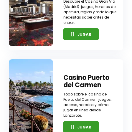
Descubre el Casino Gran Vía
(Madrid): juegos, horarios de
apertura, reglas y todo lo que
necesitas saber antes de
entrar.
JUGAR
Casino Puerto
del Carmen
Todo sobre el casino de
Puerto del Carmen: juegos,
acceso, horarios y cómo
jugar en línea desde
Lanzarote.
JUGAR