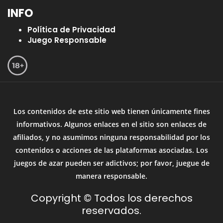
INFO
Política de Privacidad
Juego Responsable
Los contenidos de este sitio web tienen únicamente fines
informativos. Algunos enlaces en el sitio son enlaces de
afiliados, y no asumimos ninguna responsabilidad por los
contenidos o acciones de las plataformas asociadas. Los
juegos de azar pueden ser adictivos; por favor, juegue de
manera responsable.
Copyright © Todos los derechos
reservados.