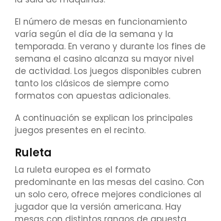
El número de mesas en funcionamiento
varía según el día de la semana y la
temporada. En verano y durante los fines de
semana el casino alcanza su mayor nivel
de actividad. Los juegos disponibles cubren
tanto los clásicos de siempre como
formatos con apuestas adicionales.
A continuación se explican los principales
juegos presentes en el recinto.
Ruleta
La ruleta europea es el formato
predominante en las mesas del casino. Con
un solo cero, ofrece mejores condiciones al
jugador que la versión americana. Hay
mesas con distintos rangos de apuesta