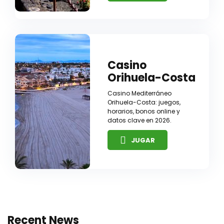
Casino
Orihuela-Costa
Casino Mediterráneo
Orihuela-Costa: juegos,
horarios, bonos online y
datos clave en 2026.
JUGAR
Recent News