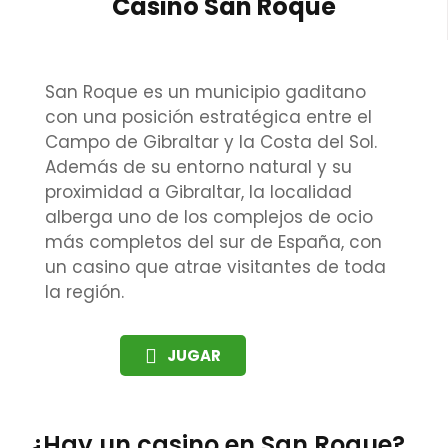
Casino San Roque
San Roque es un municipio gaditano
con una posición estratégica entre el
Campo de Gibraltar y la Costa del Sol.
Además de su entorno natural y su
proximidad a Gibraltar, la localidad
alberga uno de los complejos de ocio
más completos del sur de España, con
un casino que atrae visitantes de toda
la región.
JUGAR
¿Hay un casino en San Roque?