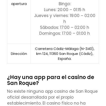
Bingo:
apertura
Lunes: 20:00 – 01:15 h
Jueves y viernes: 19:00 – 02:00
h
Sábados: 17:00 – 02:00 h
Domingos: 17:00 – 01:00 h
Carretera Cádiz-Málaga (N-340),
Dirección
km 124, 11360 San Roque (Cádiz),
España.
¿Hay una app para el casino de
San Roque?
No existe ninguna app casino de San Roque
oficial desarrollada por el propio
establecimiento. El casino físico no ha