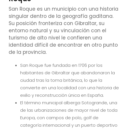
San Roque es un municipio con una historia
singular dentro de la geografía gaditana.
Su posición fronteriza con Gibraltar, su
entorno natural y su vinculación con el
turismo de alto nivel le confieren una
identidad difícil de encontrar en otro punto
de la provincia.
San Roque fue fundada en 1706 por los
habitantes de Gibraltar que abandonaron la
ciudad tras la toma británica, lo que la
convierte en una localidad con una historia de
exilio y reconstrucción única en España.
El término municipal alberga Sotogrande, una
de las urbanizaciones de mayor nivel de toda
Europa, con campos de polo, golf de
categoría internacional y un puerto deportivo