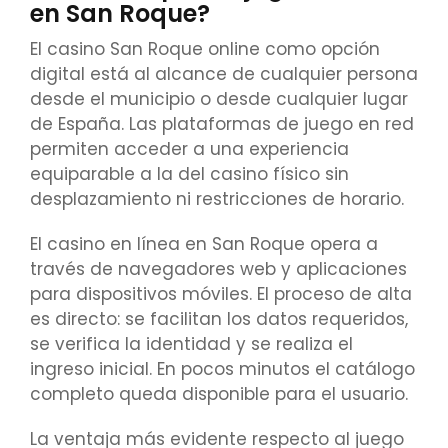
en San Roque?
El casino San Roque online como opción
digital está al alcance de cualquier persona
desde el municipio o desde cualquier lugar
de España. Las plataformas de juego en red
permiten acceder a una experiencia
equiparable a la del casino físico sin
desplazamiento ni restricciones de horario.
El casino en línea en San Roque opera a
través de navegadores web y aplicaciones
para dispositivos móviles. El proceso de alta
es directo: se facilitan los datos requeridos,
se verifica la identidad y se realiza el
ingreso inicial. En pocos minutos el catálogo
completo queda disponible para el usuario.
La ventaja más evidente respecto al juego