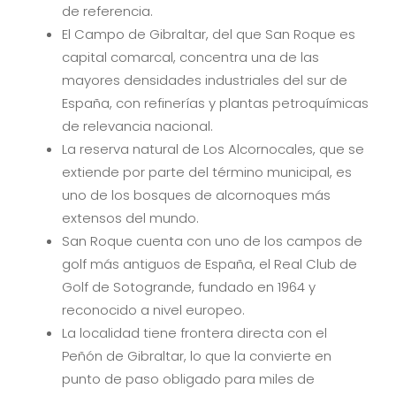
de referencia.
El Campo de Gibraltar, del que San Roque es
capital comarcal, concentra una de las
mayores densidades industriales del sur de
España, con refinerías y plantas petroquímicas
de relevancia nacional.
La reserva natural de Los Alcornocales, que se
extiende por parte del término municipal, es
uno de los bosques de alcornoques más
extensos del mundo.
San Roque cuenta con uno de los campos de
golf más antiguos de España, el Real Club de
Golf de Sotogrande, fundado en 1964 y
reconocido a nivel europeo.
La localidad tiene frontera directa con el
Peñón de Gibraltar, lo que la convierte en
punto de paso obligado para miles de