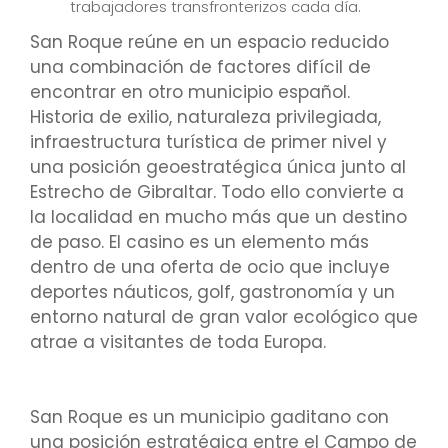
trabajadores transfronterizos cada día.
San Roque reúne en un espacio reducido
una combinación de factores difícil de
encontrar en otro municipio español.
Historia de exilio, naturaleza privilegiada,
infraestructura turística de primer nivel y
una posición geoestratégica única junto al
Estrecho de Gibraltar. Todo ello convierte a
la localidad en mucho más que un destino
de paso. El casino es un elemento más
dentro de una oferta de ocio que incluye
deportes náuticos, golf, gastronomía y un
entorno natural de gran valor ecológico que
atrae a visitantes de toda Europa.
San Roque es un municipio gaditano con
una posición estratégica entre el Campo de