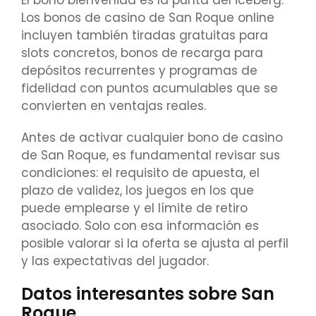
El bono bienvenida es la punta del iceberg.
Los bonos de casino de San Roque online
incluyen también tiradas gratuitas para
slots concretos, bonos de recarga para
depósitos recurrentes y programas de
fidelidad con puntos acumulables que se
convierten en ventajas reales.
Antes de activar cualquier bono de casino
de San Roque, es fundamental revisar sus
condiciones: el requisito de apuesta, el
plazo de validez, los juegos en los que
puede emplearse y el límite de retiro
asociado. Solo con esa información es
posible valorar si la oferta se ajusta al perfil
y las expectativas del jugador.
Datos interesantes sobre San
Roque