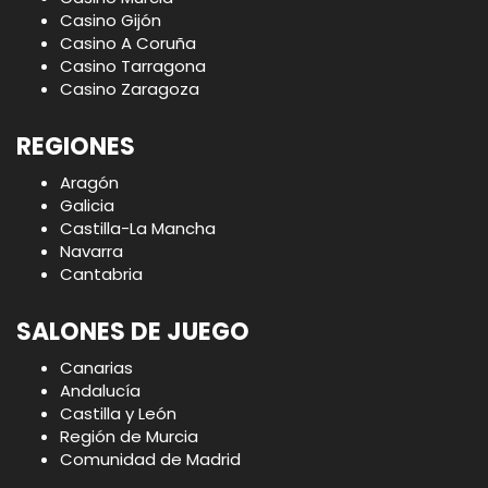
Casino Gijón
Casino A Coruña
Casino Tarragona
Casino Zaragoza
REGIONES
Aragón
Galicia
Castilla-La Mancha
Navarra
Cantabria
SALONES DE JUEGO
Canarias
Andalucía
Castilla y León
Región de Murcia
Comunidad de Madrid