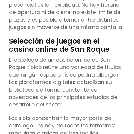
presencial es la flexibilidad. No hay horario
de apertura ni de cierre, no existe límite de
plazas y es posible alternar entre distintos
juegos sin moverse de una misma pantalla.
Selección de juegos en el
casino online de San Roque
El catálogo de un casino online de San
Roque típico reúne una variedad de títulos
que ningún espacio físico podría albergar.
Las plataformas digitales actualizan su
biblioteca de forma constante con
novedades de los principales estudios de
desarrollo del sector.
Los slots concentran la mayor parte del
catálogo. Los hay de todos los formatos:
máquinas clásicas de tres rodillos,