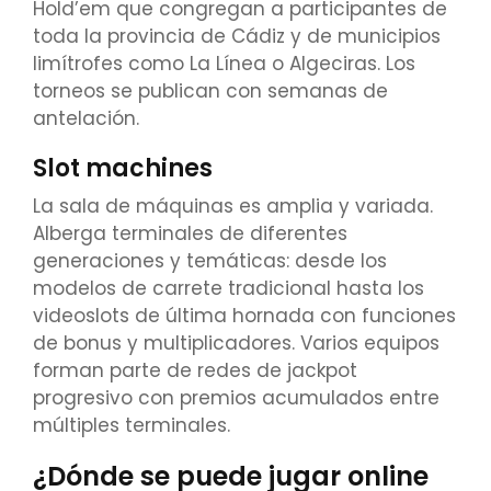
Hold’em que congregan a participantes de
toda la provincia de Cádiz y de municipios
limítrofes como La Línea o Algeciras. Los
torneos se publican con semanas de
antelación.
Slot machines
La sala de máquinas es amplia y variada.
Alberga terminales de diferentes
generaciones y temáticas: desde los
modelos de carrete tradicional hasta los
videoslots de última hornada con funciones
de bonus y multiplicadores. Varios equipos
forman parte de redes de jackpot
progresivo con premios acumulados entre
múltiples terminales.
¿Dónde se puede jugar online