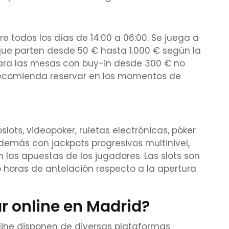
e todos los días de 14:00 a 06:00. Se juega a
ue parten desde 50 € hasta 1.000 € según la
 Para las mesas con buy-in desde 300 € no
recomienda reservar en los momentos de
ots, videopoker, ruletas electrónicas, póker
además con jackpots progresivos multinivel,
s apuestas de los jugadores. Las slots son
o horas de antelación respecto a la apertura
r online en Madrid?
nline disponen de diversas plataformas