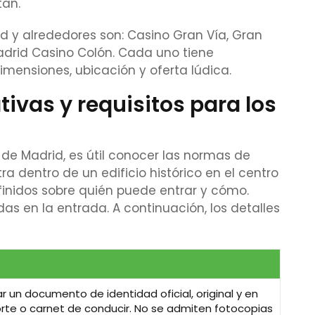
tan.
id y alrededores son: Casino Gran Vía, Gran
adrid Casino Colón. Cada uno tiene
imensiones, ubicación y oferta lúdica.
tivas y requisitos para los
 de Madrid, es útil conocer las normas de
a dentro de un edificio histórico en el centro
finidos sobre quién puede entrar y cómo.
as en la entrada. A continuación, los detalles
ar un documento de identidad oficial, original y en
orte o carnet de conducir. No se admiten fotocopias