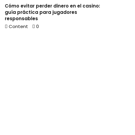
Cómo evitar perder dinero en el casino:
guía práctica para jugadores
responsables
Content
0