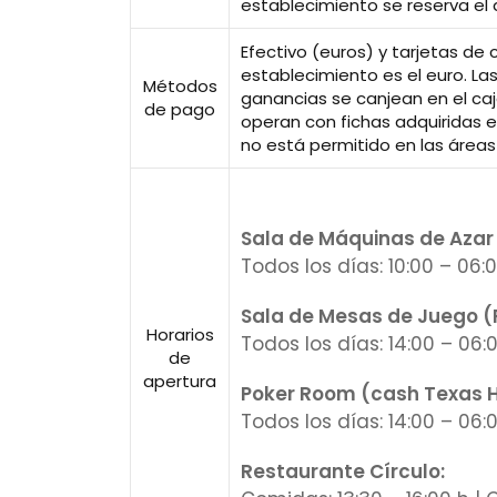
establecimiento se reserva el
Efectivo (euros) y tarjetas de 
establecimiento es el euro. La
Métodos
ganancias se canjean en el ca
de pago
operan con fichas adquiridas en
no está permitido en las áreas
Sala de Máquinas de Azar 
Todos los días: 10:00 – 06:
Sala de Mesas de Juego (R
Horarios
Todos los días: 14:00 – 06:
de
apertura
Poker Room (cash Texas 
Todos los días: 14:00 – 06:
Restaurante Círculo: