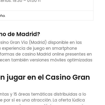
enas: 19:30 – 01:00 h
aña.
no de Madrid?
asino Gran Vía (Madrid) disponible en las
a experiencia de juego en smartphone
formas de casino Madrid online presentes en
recen también versiones móviles optimizadas
n jugar en el Casino Gran
ntas y 15 áreas temáticas distribuidas a lo
e por sí es una atracción. La oferta lúdica