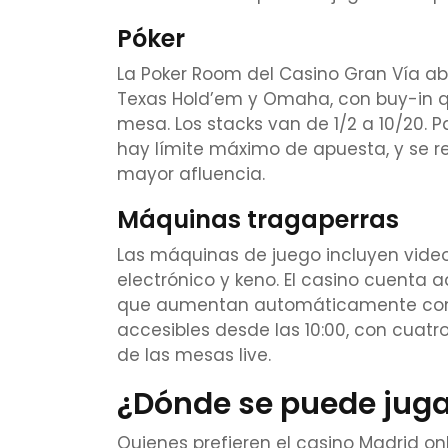
Póker
La Poker Room del Casino Gran Vía abr
Texas Hold’em y Omaha, con buy-in q
mesa. Los stacks van de 1/2 a 10/20.
hay límite máximo de apuesta, y se 
mayor afluencia.
Máquinas tragaperras
Las máquinas de juego incluyen videosl
electrónico y keno. El casino cuenta 
que aumentan automáticamente con la
accesibles desde las 10:00, con cuatr
de las mesas live.
¿Dónde se puede juga
Quienes prefieren el casino Madrid o