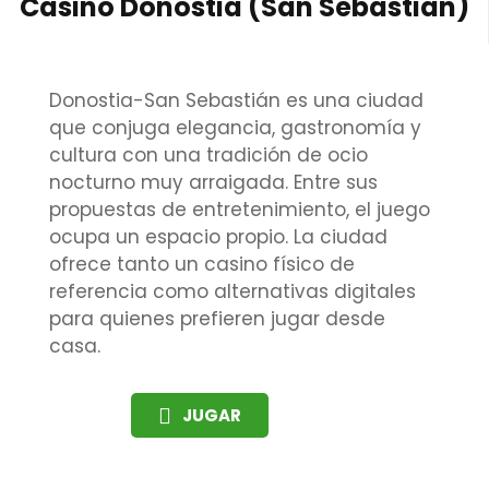
Casino Donostia (San Sebastián)
Donostia-San Sebastián es una ciudad
que conjuga elegancia, gastronomía y
cultura con una tradición de ocio
nocturno muy arraigada. Entre sus
propuestas de entretenimiento, el juego
ocupa un espacio propio. La ciudad
ofrece tanto un casino físico de
referencia como alternativas digitales
para quienes prefieren jugar desde
casa.
JUGAR