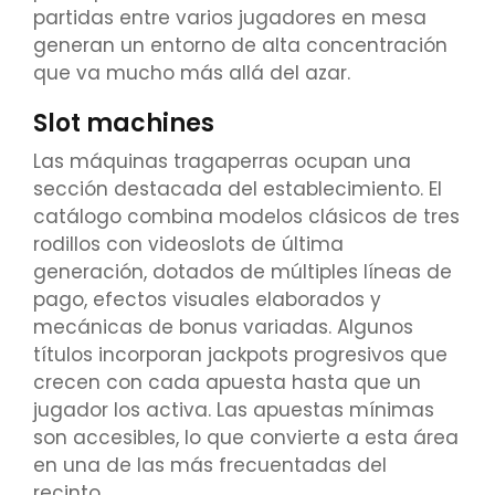
partidas entre varios jugadores en mesa
generan un entorno de alta concentración
que va mucho más allá del azar.
Slot machines
Las máquinas tragaperras ocupan una
sección destacada del establecimiento. El
catálogo combina modelos clásicos de tres
rodillos con videoslots de última
generación, dotados de múltiples líneas de
pago, efectos visuales elaborados y
mecánicas de bonus variadas. Algunos
títulos incorporan jackpots progresivos que
crecen con cada apuesta hasta que un
jugador los activa. Las apuestas mínimas
son accesibles, lo que convierte a esta área
en una de las más frecuentadas del
recinto.