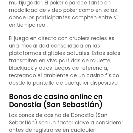
multijugador. El poker aparece tanto en
modalidad de video poker como en salas
donde los participantes compiten entre sí
en tiempo real.
El juego en directo con crupiers reales es
una modalidad consolidada en las
plataformas digitales actuales. Estas salas
transmiten en vivo partidas de roulette,
blackjack y otros juegos de referencia,
recreando el ambiente de un casino físico
desde la pantalla de cualquier dispositivo.
Bonos de casino online en
Donostia (San Sebastián)
Los bonos de casino de Donostia (San
Sebastián) son un factor clave a considerar
antes de registrarse en cualquier