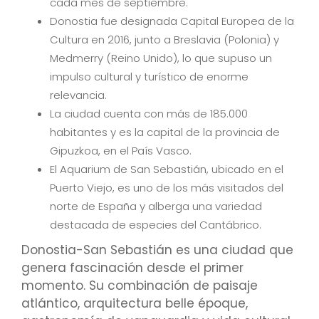
cada mes de septiembre.
Donostia fue designada Capital Europea de la
Cultura en 2016, junto a Breslavia (Polonia) y
Medmerry (Reino Unido), lo que supuso un
impulso cultural y turístico de enorme
relevancia.
La ciudad cuenta con más de 185.000
habitantes y es la capital de la provincia de
Gipuzkoa, en el País Vasco.
El Aquarium de San Sebastián, ubicado en el
Puerto Viejo, es uno de los más visitados del
norte de España y alberga una variedad
destacada de especies del Cantábrico.
Donostia-San Sebastián es una ciudad que
genera fascinación desde el primer
momento. Su combinación de paisaje
atlántico, arquitectura belle époque,