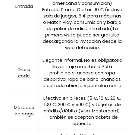
americana y consumición)
Entrada
Entrada Promo Cartas: 10 € (incluye
sala de juegos, 5 € para máquinas
o Match Play, consumición y baraja
de póker de edición limitada)La
primera visita puede ser gratuita
descargando la invitación desde la
web del casino.
Elegante informal. No es obligatorio
llevar traje ni corbata. Está
Dress
prohibido el acceso con ropa
code
deportiva, ropa de baño, chanclas
o calzado abierto y pantalón corto.
Efectivo en billetes (5 €, 10 €, 20 €,
100 €, 200 € y 500 €) y tarjetas de
Métodos
crédito/débito (Visa, Mastercard).
de pago
También se aceptan tickets de
apuesta.