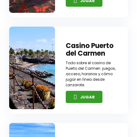
JUGAR
Casino Puerto
del Carmen
Todo sobre el casino de
Puerto del Carmen: juegos,
acceso, horarios y cómo
jugar en línea desde
Lanzarote.
JUGAR