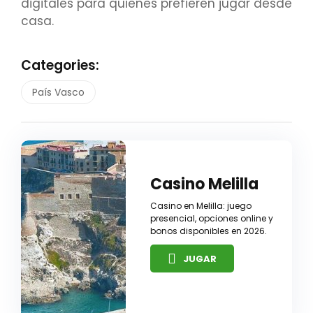
digitales para quienes prefieren jugar desde
casa.
Categories:
País Vasco
Casino Melilla
Casino en Melilla: juego
presencial, opciones online y
bonos disponibles en 2026.
JUGAR