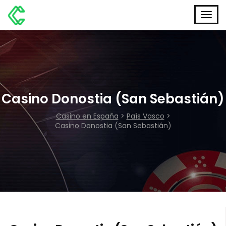
Casino Donostia (San Sebastián)
Casino en España
>
País Vasco
>
Casino Donostia (San Sebastián)