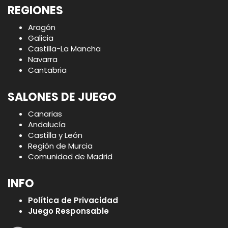
REGIONES
Aragón
Galicia
Castilla-La Mancha
Navarra
Cantabria
SALONES DE JUEGO
Canarias
Andalucía
Castilla y León
Región de Murcia
Comunidad de Madrid
INFO
Política de Privacidad
Juego Responsable