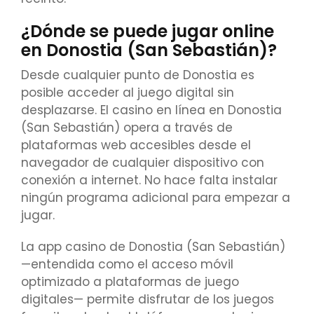
¿Dónde se puede jugar online
en Donostia (San Sebastián)?
Desde cualquier punto de Donostia es
posible acceder al juego digital sin
desplazarse. El casino en línea en Donostia
(San Sebastián) opera a través de
plataformas web accesibles desde el
navegador de cualquier dispositivo con
conexión a internet. No hace falta instalar
ningún programa adicional para empezar a
jugar.
La app casino de Donostia (San Sebastián)
—entendida como el acceso móvil
optimizado a plataformas de juego
digitales— permite disfrutar de los juegos