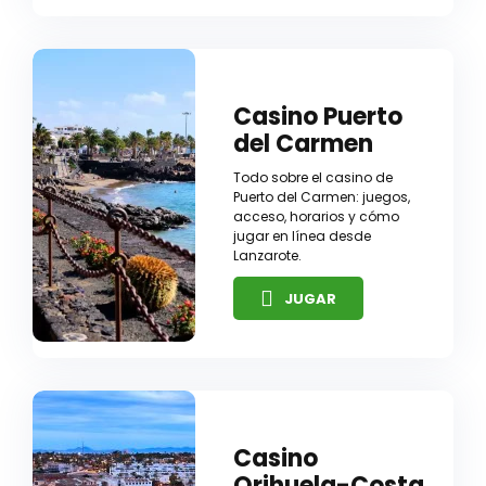
Casino Puerto
del Carmen
Todo sobre el casino de
Puerto del Carmen: juegos,
acceso, horarios y cómo
jugar en línea desde
Lanzarote.
JUGAR
Casino
Orihuela-Costa