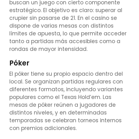
buscan un juego con cierto componente
estratégico. El objetivo es claro: superar al
crupier sin pasarse de 21. En el casino se
dispone de varias mesas con distintos
límites de apuesta, lo que permite acceder
tanto a partidas más accesibles como a
rondas de mayor intensidad.
Póker
El póker tiene su propio espacio dentro del
local. Se organizan partidas regulares con
diferentes formatos, incluyendo variantes
populares como el Texas Hold’em. Las
mesas de póker reúnen a jugadores de
distintos niveles, y en determinadas
temporadas se celebran torneos internos
con premios adicionales.