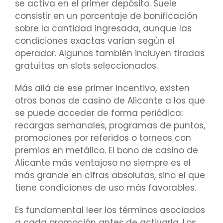
se activa en el primer depósito. Suele
consistir en un porcentaje de bonificación
sobre la cantidad ingresada, aunque las
condiciones exactas varían según el
operador. Algunos también incluyen tiradas
gratuitas en slots seleccionados.
Más allá de ese primer incentivo, existen
otros bonos de casino de Alicante a los que
se puede acceder de forma periódica:
recargas semanales, programas de puntos,
promociones por referidos o torneos con
premios en metálico. El bono de casino de
Alicante más ventajoso no siempre es el
más grande en cifras absolutas, sino el que
tiene condiciones de uso más favorables.
Es fundamental leer los términos asociados
a cada promoción antes de activarla. Los