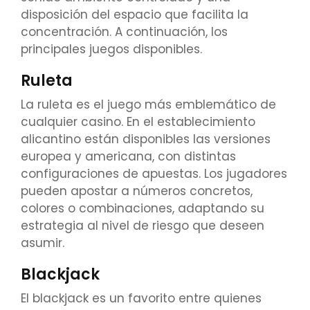
disposición del espacio que facilita la
concentración. A continuación, los
principales juegos disponibles.
Ruleta
La ruleta es el juego más emblemático de
cualquier casino. En el establecimiento
alicantino están disponibles las versiones
europea y americana, con distintas
configuraciones de apuestas. Los jugadores
pueden apostar a números concretos,
colores o combinaciones, adaptando su
estrategia al nivel de riesgo que deseen
asumir.
Blackjack
El blackjack es un favorito entre quienes