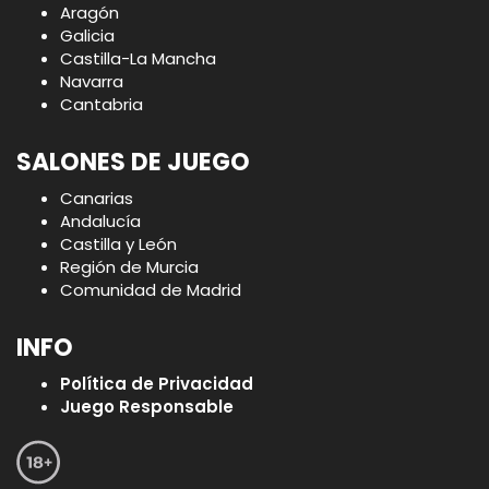
Aragón
Galicia
Castilla-La Mancha
Navarra
Cantabria
SALONES DE JUEGO
Canarias
Andalucía
Castilla y León
Región de Murcia
Comunidad de Madrid
INFO
Política de Privacidad
Juego Responsable