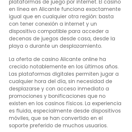
plataformas de juego por internet. El casino
en línea en Alicante funciona exactamente
igual que en cualquier otra región: basta
con tener conexión a internet y un
dispositivo compatible para acceder a
decenas de juegos desde casa, desde la
playa o durante un desplazamiento.
La oferta de casino Alicante online ha
crecido notablemente en los últimos años.
Las plataformas digitales permiten jugar a
cualquier hora del día, sin necesidad de
desplazarse y con acceso inmediato a
promociones y bonificaciones que no
existen en los casinos físicos. La experiencia
es fluida, especialmente desde dispositivos
móviles, que se han convertido en el
soporte preferido de muchos usuarios.