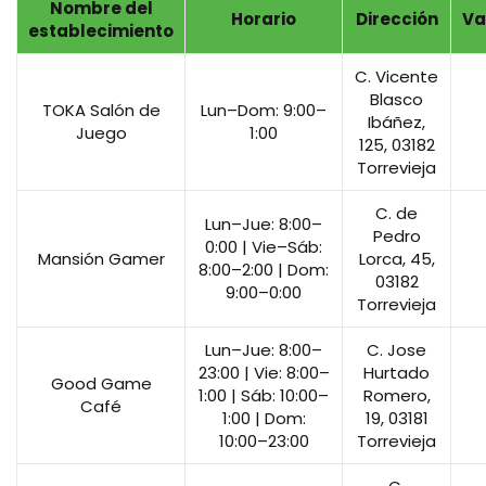
Nombre del
Horario
Dirección
Va
establecimiento
C. Vicente
Blasco
TOKA Salón de
Lun–Dom: 9:00–
Ibáñez,
Juego
1:00
125, 03182
Torrevieja
C. de
Lun–Jue: 8:00–
Pedro
0:00 | Vie–Sáb:
Mansión Gamer
Lorca, 45,
8:00–2:00 | Dom:
03182
9:00–0:00
Torrevieja
Lun–Jue: 8:00–
C. Jose
23:00 | Vie: 8:00–
Hurtado
Good Game
1:00 | Sáb: 10:00–
Romero,
Café
1:00 | Dom:
19, 03181
10:00–23:00
Torrevieja