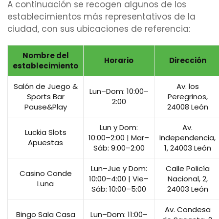
A continuación se recogen algunos de los
establecimientos más representativos de la
ciudad, con sus ubicaciones de referencia:
Nombre del
Horario
Dirección
establecimiento
Salón de Juego &
Av. los
Lun–Dom: 10:00–
Sports Bar
Peregrinos,
2:00
Pause&Play
24008 León
Lun y Dom:
Av.
Luckia Slots
10:00–2:00 | Mar–
Independencia,
Apuestas
Sáb: 9:00–2:00
1, 24003 León
Lun–Jue y Dom:
Calle Policía
Casino Conde
10:00–4:00 | Vie–
Nacional, 2,
Luna
Sáb: 10:00–5:00
24003 León
Av. Condesa
Bingo Sala Casa
Lun–Dom: 11:00–