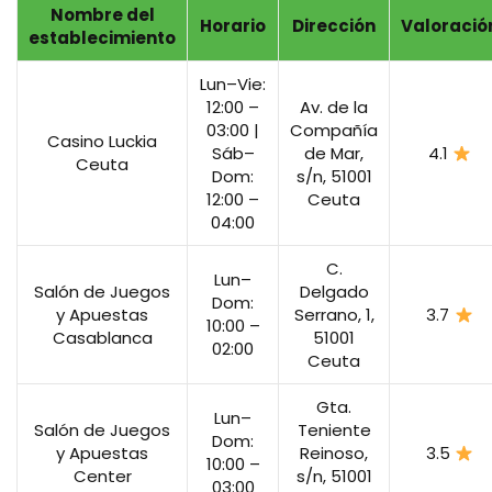
Nombre del
Horario
Dirección
Valoració
establecimiento
Lun–Vie:
12:00 –
Av. de la
03:00 |
Compañía
Casino Luckia
Sáb–
de Mar,
4.1
Ceuta
Dom:
s/n, 51001
12:00 –
Ceuta
04:00
C.
Lun–
Salón de Juegos
Delgado
Dom:
y Apuestas
Serrano, 1,
3.7
10:00 –
Casablanca
51001
02:00
Ceuta
Gta.
Lun–
Salón de Juegos
Teniente
Dom:
y Apuestas
Reinoso,
3.5
10:00 –
Center
s/n, 51001
03:00