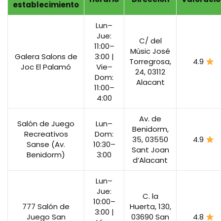
establecimiento
Lun–
Jue:
C/ del
11:00–
Músic José
Galera Salons de
3:00 |
Torregrosa,
4.9
Joc El Palamó
Vie–
24, 03112
Dom:
Alacant
11:00–
4:00
Av. de
Salón de Juego
Lun–
Benidorm,
Recreativos
Dom:
35, 03550
4.9
Sanse (Av.
10:30–
Sant Joan
Benidorm)
3:00
d’Alacant
Lun–
Jue:
C. la
10:00–
777 Salón de
Huerta, 130,
3:00 |
Juego San
03690 San
4.8