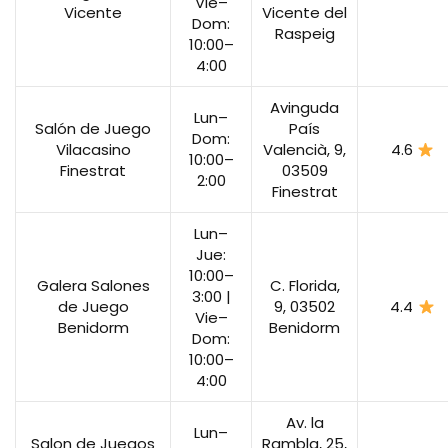
Vie–
Vicente
Vicente del
Dom:
Raspeig
10:00–
4:00
Avinguda
Lun–
Salón de Juego
País
Dom:
Vilacasino
Valencià, 9,
4.6
10:00–
Finestrat
03509
2:00
Finestrat
Lun–
Jue:
10:00–
Galera Salones
C. Florida,
3:00 |
de Juego
9, 03502
4.4
Vie–
Benidorm
Benidorm
Dom:
10:00–
4:00
Av. la
Lun–
Salon de Juegos
Rambla, 25,