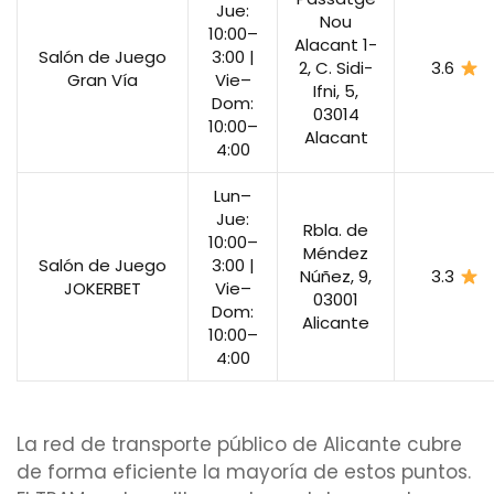
Jue:
Nou
10:00–
Alacant 1-
Salón de Juego
3:00 |
2, C. Sidi-
3.6
Gran Vía
Vie–
Ifni, 5,
Dom:
03014
10:00–
Alacant
4:00
Lun–
Jue:
Rbla. de
10:00–
Méndez
Salón de Juego
3:00 |
Núñez, 9,
3.3
JOKERBET
Vie–
03001
Dom:
Alicante
10:00–
4:00
La red de transporte público de Alicante cubre
de forma eficiente la mayoría de estos puntos.